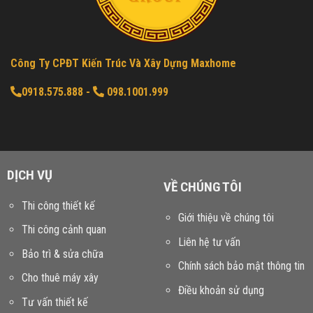
Công Ty CPĐT Kiến Trúc Và Xây Dựng Maxhome
0918.575.888
-
098.1001.999
DỊCH VỤ
VỀ CHÚNG TÔI
Thi công thiết kế
Giới thiệu về chúng tôi
Thi công cảnh quan
Liên hệ tư vấn
Bảo trì & sửa chữa
Chính sách bảo mật thông tin
Cho thuê máy xây
Điều khoản sử dụng
Tư vấn thiết kế