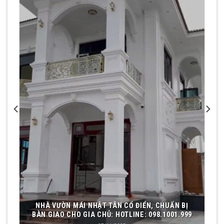
NHÀ VƯỜN MÁI NHẬT TÂN CỔ ĐIỂN, CHUẨN BỊ
BÀN GIAO CHO GIA CHỦ: HOTLINE: 098.1001.999