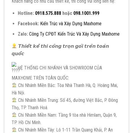
Khách hàng có nhu cầu thiết kế, thi công vui lòng liên hệ:
Hotline:
0918.575.888
hoặc
098.1001.999
Facebook:
Kiến Trúc và Xây Dựng Maxhome
Zalo:
Công Ty CPĐT Kiến Trúc Và Xây Dựng Maxhome
𝙏𝙝𝙞𝙚̂́𝙩 𝙠𝙚̂́ 𝙩𝙝𝙞 𝙘𝙤̂𝙣𝙜 𝙩𝙧𝙤̣𝙣 𝙜𝙤́𝙞 𝙩𝙧𝙚̂𝙣 𝙩𝙤𝙖̀𝙣
𝙦𝙪𝙤̂́𝙘
HỆ THỐNG CHI NHÁNH VÀ SHOWROOM CỦA
MAXHOME TRÊN TOÀN QUỐC:
Chi Nhánh Miền Bắc: Tòa Nhà Thanh Hà, Q. Hoàng Mai,
Hà Nội.
Chi Nhánh Miền Trung: Số 45, đường Việt Bắc, P. Đông
Thọ, TP. Thanh Hoá.
Chi Nhánh Miền Nam: Tầng 9 tòa nhà Himlam, Quận 9,
TP. Hồ Chí Minh.
Chi Nhánh Miền Tây: Lô 1-11 Trần Quang Khải, P. An