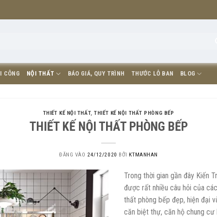
I CÔNG
NỘI THẤT
BÁO GIÁ, QUY TRÌNH
THƯỚC LỖ BAN
BLOG
THIẾT KẾ NỘI THẤT
,
THIẾT KẾ NỘI THẤT PHÒNG BẾP
THIẾT KẾ NỘI THẤT PHÒNG BẾP
ĐĂNG VÀO
24/12/2020
BỞI
KTMANHAN
Trong thời gian gần đây Kiến
được rất nhiều câu hỏi của các
thất phòng bếp đẹp, hiện đại v
căn biệt thự, căn hộ chung cư