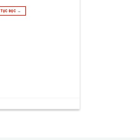
 TỤC ĐỌC
→