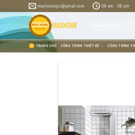
Bỏ
maxhomejsc@gmail.com
08 am : 08 pm
qua
nội
dung
TRANG CHỦ
CÔNG TRÌNH THIẾT KẾ
CÔNG TRÌNH TH