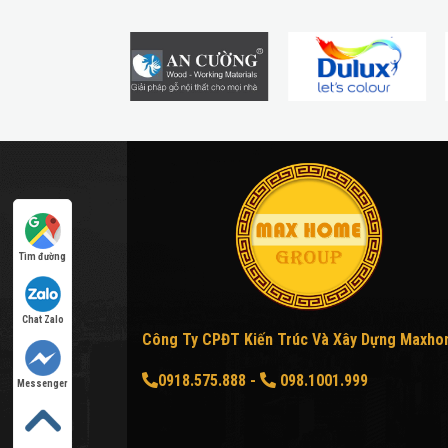
Tìm đường
Chat Zalo
Công Ty CPĐT Kiến Trúc Và Xây Dựng Maxh
0918.575.888
-
098.1001.999
Messenger