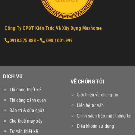
Công Ty CPĐT Kiến Trúc Và Xây Dựng Maxhome
0918.575.888
-
098.1001.999
DỊCH VỤ
VỀ CHÚNG TÔI
Thi công thiết kế
Giới thiệu về chúng tôi
Thi công cảnh quan
Liên hệ tư vấn
Bảo trì & sửa chữa
Chính sách bảo mật thông tin
Cho thuê máy xây
Điều khoản sử dụng
Tư vấn thiết kế