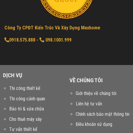
Công Ty CPĐT Kiến Trúc Và Xây Dựng Maxhome
0918.575.888
-
098.1001.999
DỊCH VỤ
VỀ CHÚNG TÔI
Thi công thiết kế
Giới thiệu về chúng tôi
Thi công cảnh quan
Liên hệ tư vấn
Bảo trì & sửa chữa
Chính sách bảo mật thông tin
Cho thuê máy xây
Điều khoản sử dụng
Tư vấn thiết kế