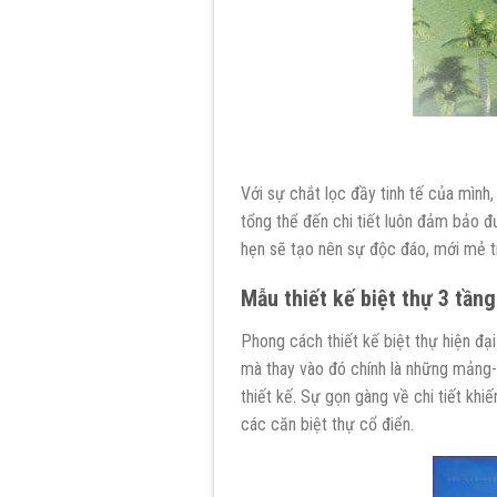
Với sự chắt lọc đầy tinh tế của mình
tổng thể đến chi tiết luôn đảm bảo đ
hẹn sẽ tạo nên sự độc đáo, mới mẻ tr
M
ẫ
u thi
ế
t k
ế
bi
ệ
t th
ự
3 t
ầ
ng
Phong cách thiết kế biệt thự hiện đại
mà thay vào đó chính là những mảng-m
thiết kế. Sự gọn gàng về chi tiết khiế
các căn biệt thự cổ điển.