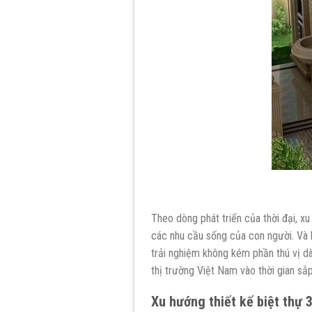
Theo dòng phát triển của thời đại, x
các nhu cầu sống của con người. Và 
trải nghiệm không kém phần thú vị dà
thị trường Việt Nam vào thời gian sắp
Xu h
ướ
ng thi
ế
t k
ế
bi
ệ
t th
ự
3