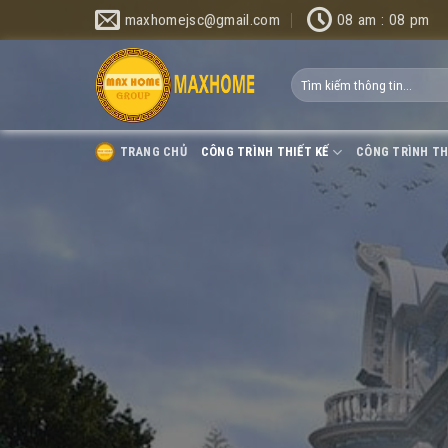
Bỏ
maxhomejsc@gmail.com
08 am : 08 pm
qua
nội
dung
TRANG CHỦ
CÔNG TRÌNH THIẾT KẾ
CÔNG TRÌNH TH