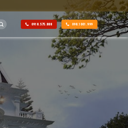
0918.575.888
098.1001.999