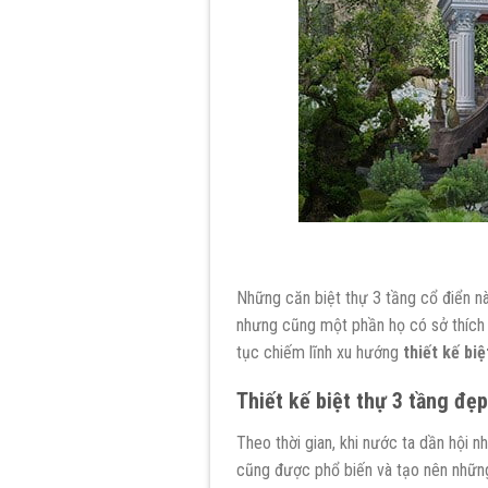
Những căn biệt thự 3 tầng cổ điển nà
nhưng cũng một phần họ có sở thích h
tục chiếm lĩnh xu hướng
thiết kế bi
Thi
ế
t k
ế
bi
ệ
t th
ự
3 t
ầ
ng đ
ẹ
p
Theo thời gian, khi nước ta dần hội 
cũng được phổ biến và tạo nên nhữn