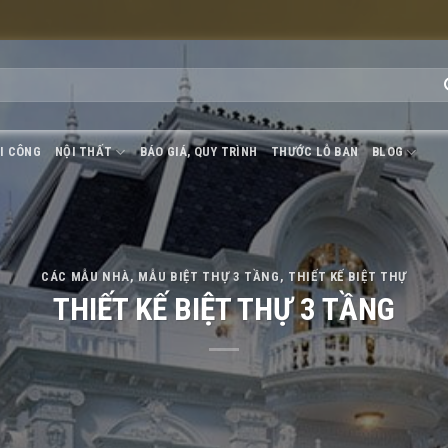
I CÔNG
NỘI THẤT
BÁO GIÁ, QUY TRÌNH
THƯỚC LỖ BAN
BLOG
CÁC MẪU NHÀ
,
MẪU BIỆT THỰ 3 TẦNG
,
THIẾT KẾ BIỆT THỰ
THIẾT KẾ BIỆT THỰ 3 TẦNG