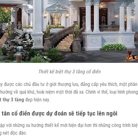
Thiết kế biệt thự 3 tầng cổ điển
y được các chủ đầu tư ở giới thượng lưu, đẳng cấp yêu thích, một phần c
ướng về quá khứ, hoài niệm một thời đã xa. Chính vì thế, loại hình phong
ệt thự 3 tầng
đẹp hiện nay.
 tân c
ổ
đi
ể
n đ
ượ
c d
ự
đoán s
ẽ
ti
ế
p t
ụ
c lên ngôi
nhập với những xu hướng thiết kế mới hiện đại hơn thì những công trình b
g nét độc đáo.