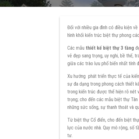
Đối với nhiều gia đình có điều kiện về
hình khối kiến trúc biệt thự phong c
Các mẫu
thiết kế biệt thự 3 tầng
đẹ
vẻ đẹp sang trọng, uy nghi, bề thế, tr
giữa các trào lưu phổ biến nhất tính đ
Xu hướng phát triển thực tế của kiế
sự đa dạng trong phong cách thiết kế,
trong kiến trúc được thể hiện rõ nét
trọng; cho đến các mẫu biệt thự Tân 
những sức sống, sự thanh thoát và qu
Từ biệt thự Cổ điển, cho đến biệt th
lực của nước nhà. Quy mô rộng, số tần
tư.