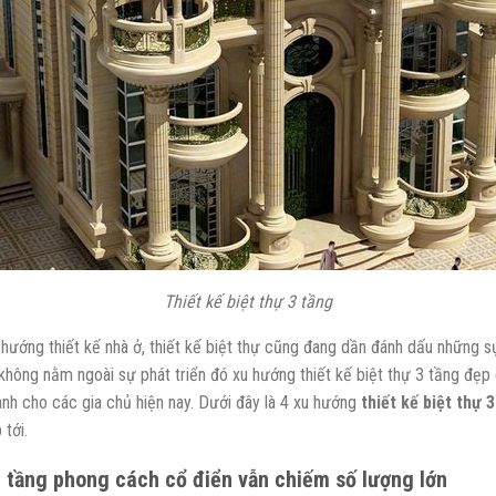
Thiết kế biệt thự 3 tầng
u hướng thiết kế nhà ở, thiết kế biệt thự cũng đang dần đánh dấu những
không nằm ngoài sự phát triển đó xu hướng thiết kế biệt thự 3 tầng đẹ
nh cho các gia chủ hiện nay. Dưới đây là 4 xu hướng
thiết kế biệt thự 
 tới.
 t
ầ
ng phong cách c
ổ
đi
ể
n v
ẫ
n chi
ế
m s
ố
l
ượ
ng l
ớ
n