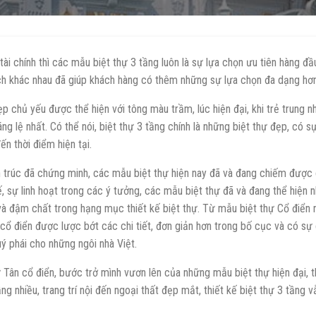
 tài chính thì các mẫu biệt thự 3 tầng luôn là sự lựa chọn ưu tiên hàng đầ
ách khác nhau đã giúp khách hàng có thêm những sự lựa chọn đa dạng hơn
p chủ yếu được thể hiện với tông màu trầm, lúc hiện đại, khi trẻ trung 
áng lệ nhất. Có thể nói, biệt thự 3 tầng chính là những biệt thự đẹp, có s
ến thời điểm hiện tại.
n trúc đã chứng minh, các mẫu biệt thự hiện nay đã và đang chiếm được 
 sự linh hoạt trong các ý tưởng, các mẫu biệt thự đã và đang thể hiện n
 và đậm chất trong hạng mục thiết kế biệt thự. Từ mẫu biệt thự Cổ điển n
cổ điển được lược bớt các chi tiết, đơn giản hơn trong bố cục và có sự 
ý phái cho những ngôi nhà Việt.
ự Tân cổ điển, bước trở mình vươn lên của những mẫu biệt thự hiện đại, t
g nhiều, trang trí nội đến ngoại thất đẹp mắt, thiết kế biệt thự 3 tầng 