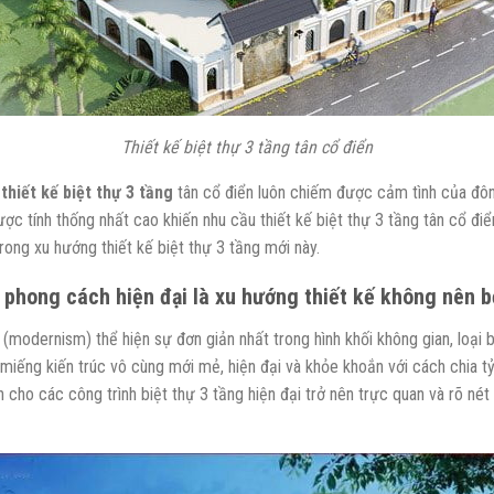
Thiết kế biệt thự 3 tầng tân cổ điển
,
thiết kế biệt thự 3 tầng
tân cổ điển luôn chiếm được cảm tình của đôn
ược tính thống nhất cao khiến nhu cầu thiết kế biệt thự 3 tầng tân cổ đ
ong xu hướng thiết kế biệt thự 3 tầng mới này.
 phong cách hi
ệ
n đ
ạ
i là xu h
ướ
ng t
hi
ế
t k
ế
không nên b
 (modernism) thể hiện sự đơn giản nhất trong hình khối không gian, loại 
iếng kiến trúc vô cùng mới mẻ, hiện đại và khỏe khoắn với cách chia tỷ 
n cho các công trình biệt thự 3 tầng hiện đại trở nên trực quan và rõ nét 